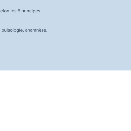
elon les 5 principes
, pulsologie, anamnèse,