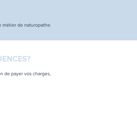
e métier de naturopathe.
UENCES?
on de payer vos charges,