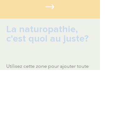
La naturopathie,
c'est quoi au juste?
Utilisez cette zone pour ajouter toute
information que vous souhaitez
partager avec les utilisateurs. Cliquez
sur "Modifier le texte" pour modifier le
texte. Vous pouvez également ajuster
la taille et la couleur du paragraphe
afin qu'il corresponde au thème de
votre site Web.